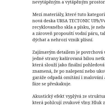
nevytápěným a vytápěným prosto
Mezi materiály, které tuto kategorii
nová deska URSA TECTONIC UPh/Vv.
recyklovaného skla a písku, je ne
a zároveň propouští vodní páru, t
dýchat a nehrozí vznik plísní.
Zajímavým detailem je povrchová ú
jedné strany kašírovaná bílou netka
která slouží jako finální pohledová 
znamená, že po nalepení nebo ukot
garáže odpadá omítání i malování a
fáze se přeskakuje.
Akustický efekt vyplývá ze struktu
která pohlcují zvukové vlny. Hluk 