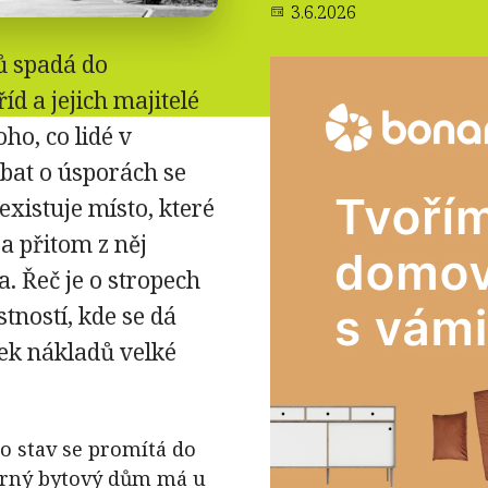
3.6.2026
ů spadá do
íd a jejich majitelé
ho, co lidé v
bat o úsporách se
existuje místo, které
a přitom z něj
. Řeč je o stropech
tností, kde se dá
mek nákladů velké
o stav se promítá do
ěrný bytový dům má u