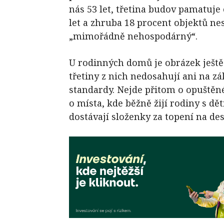
nás 53 let, třetina budov pamatuje 
let a zhruba 18 procent objektů ne
„mimořádně nehospodárný“.
U rodinných domů je obrázek ještě 
třetiny z nich nedosahují ani na z
standardy. Nejde přitom o opuštěné 
o místa, kde běžně žijí rodiny s dět
dostávají složenky za topení na desí