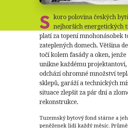
S
koro polovina českých byt
nejhorších energetických tř
platí za topení mnohonásobek to
zateplených domech. Většina de
točí kolem fasády a oken, jenže 
unikne každému projektantovi, 
odchází ohromné množství tepla
sklepů, garáží a technických mís
situace zlepšit za pár dní a zlo
rekonstrukce.
Tuzemský bytový fond stárne a jeh
peněženek lidí každý měsíc. Prům