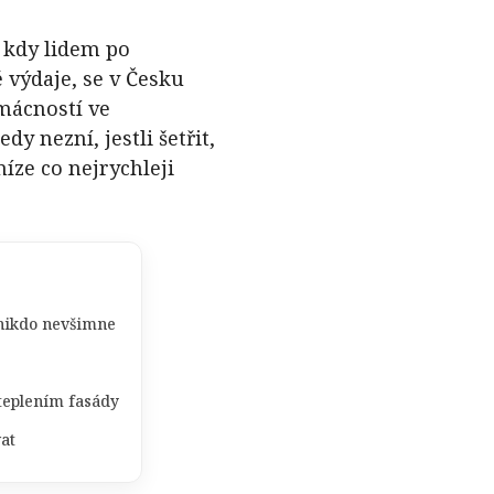
 kdy lidem po
 výdaje, se v Česku
omácností ve
dy nezní, jestli šetřit,
níze co nejrychleji
 nikdo nevšimne
ateplením fasády
at