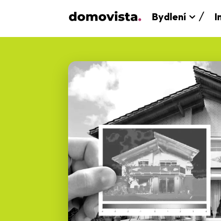
Bydlení
I