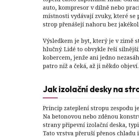
auto, kompresor v dílně nebo prací
místnosti vydávají zvuky, které se
strop přenášejí nahoru bez jakékol
Výsledkem je byt, který je v zimě 
hlučný. Lidé to obvykle řeší silněj
kobercem, jenže ani jedno nezasáhn
patro níž a čeká, až ji někdo objeví.
Jak izolační desky na str
Princip zateplení stropu zespodu j
Na betonovou nebo zděnou konstru
strany připevní izolační deska, typ
Tato vrstva přeruší přenos chladu 