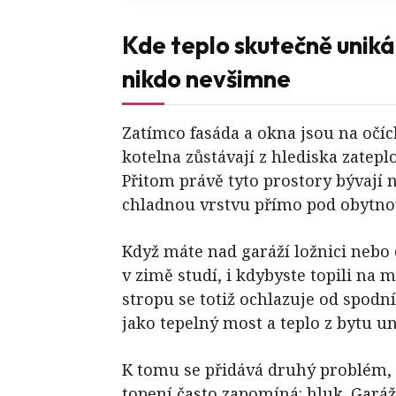
Kde teplo skutečně uniká 
nikdo nevšimne
Zatímco fasáda a okna jsou na očích
kotelna zůstávají z hlediska zatep
Přitom právě tyto prostory bývají 
chladnou vrstvu přímo pod obytno
Když máte nad garáží ložnici nebo
v zimě studí, i kdybyste topili n
stropu se totiž ochlazuje od spodn
jako tepelný most a teplo z bytu u
K tomu se přidává druhý problém, n
topení často zapomíná: hluk. Garážo