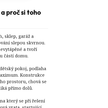
a proč si toho
, sklep, garáž a
lování slepou skvrnou.
nevytápěné a tvoří
u částí domu.
 dětský pokoj, podlaha
a maximum. Konstrukce
ího prostoru, chová se
niká přímo dolů.
a který se při řešení
vá vrata, startující