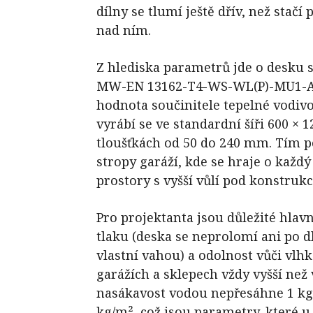
dílny se tlumí ještě dřív, než stač
nad ním.
Z hlediska parametrů jde o desku 
MW-EN 13162-T4-WS-WL(P)-MU1-AF
hodnota součinitele tepelné vodivos
vyrábí se ve standardní šíři 600 × 
tloušťkách od 50 do 240 mm. Tím p
stropy garáží, kde se hraje o každý
prostory s vyšší vůlí pod konstrukc
Pro projektanta jsou důležité hlavn
tlaku (deska se neprolomí ani po 
vlastní vahou) a odolnost vůči vlhko
garážích a sklepech vždy vyšší než
nasákavost vodou nepřesáhne 1 kg
kg/m², což jsou parametry, které 