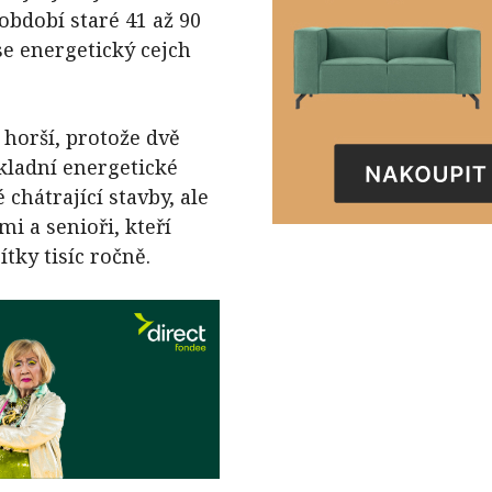
období staré 41 až 90
se energetický cejch
horší, protože dvě
ákladní energetické
chátrající stavby, ale
mi a senioři, kteří
tky tisíc ročně.