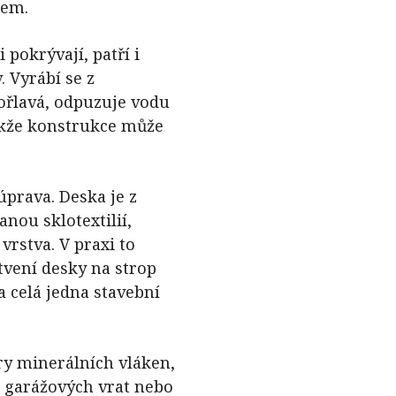
rem.
 pokrývají, patří i
 Vyrábí se z
hořlavá, odpuzuje vodu
akže konstrukce může
prava. Deska je z
nou sklotextilií,
vrstva. V praxi to
vení desky na strop
 celá jedna stavební
ry minerálních vláken,
z garážových vrat nebo