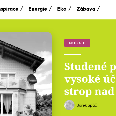
nspirace
Energie
Eko
Zábava
ENERGIE
Studené p
vysoké úč
strop nad
Jarek Spáčil