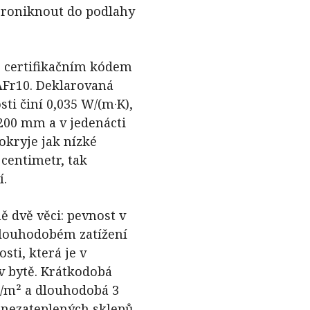
í proniknout do podlahy
s certifikačním kódem
r10. Deklarovaná
ti činí 0,035 W/(m·K),
1200 mm a v jedenácti
okryje jak nízké
 centimetr, tak
í.
ě dvě věci: pevnost v
dlouhodobém zatížení
sti, která je v
 v bytě. Krátkodobá
/m² a dlouhodobá 3
u nezateplených sklepů