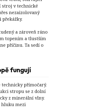
 stroj v technické
 přes nezaizolovaný
i překážky.
studený a zároveň ráno
ším topením a tlustším
e příčinu. Ta sedí o
opě fungují
e technicky přímočarý.
kci stropu se z dolní
icky z minerální vlny.
i hluku mezi