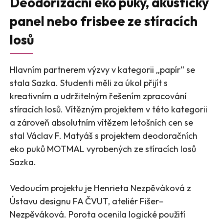
Deodorizační eko puky, akustický
panel nebo frisbee ze stíracích
losů
Hlavním partnerem výzvy v kategorii „papír“ se
stala Sazka. Studenti měli za úkol přijít s
kreativním a udržitelným řešením zpracování
stíracích losů. Vítězným projektem v této kategorii
a zároveň absolutním vítězem letošních cen se
stal Václav F. Matyáš s projektem deodoračních
eko puků MOTMAL vyrobených ze stíracích losů
Sazka.
Vedoucím projektu je Henrieta Nezpěváková z
Ústavu designu FA ČVUT, ateliér Fišer–
Nezpěváková. Porota ocenila logické použití