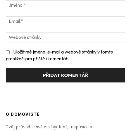
Jm
Ema
We
str
Uložit mé jméno, e-mail a webové stránky v tomto
prohlížeči pro příště i komentář.
O DOMOVISTĚ
Tvůj průvodce světem bydlení, inspirace a