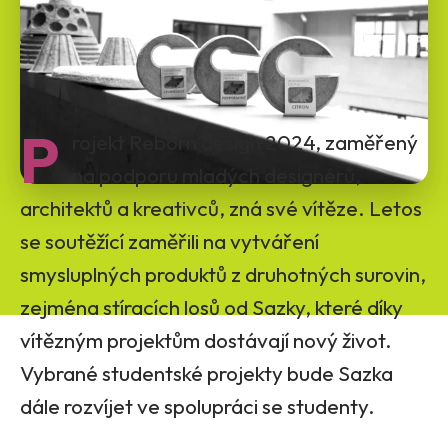
P
rojekt Reborn design 2024, zaměřený
na podporu mladých designérů,
architektů a kreativců, zná své vítěze. Letos
se soutěžící zaměřili na vytváření
smysluplných produktů z druhotných surovin,
zejména stíracích losů od Sazky, které díky
vítězným projektům dostávají nový život.
Vybrané studentské projekty bude Sazka
dále rozvíjet ve spolupráci se studenty.