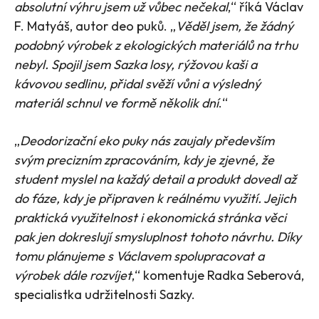
absolutní výhru jsem už vůbec nečekal
,“ říká Václav
F. Matyáš, autor deo puků. „
Věděl jsem, že žádný
podobný výrobek z ekologických materiálů na trhu
nebyl. Spojil jsem Sazka losy, rýžovou kaši a
kávovou sedlinu, přidal svěží vůni a výsledný
materiál schnul ve formě několik dní
.“
„
Deodorizační eko puky nás zaujaly především
svým precizním zpracováním, kdy je zjevné, že
student myslel na každý detail a produkt dovedl až
do fáze, kdy je připraven k reálnému využití. Jejich
praktická využitelnost i ekonomická stránka věci
pak jen dokreslují smysluplnost tohoto návrhu. Díky
tomu plánujeme s Václavem spolupracovat a
výrobek dále rozvíjet
,“ komentuje Radka Seberová,
specialistka udržitelnosti Sazky.