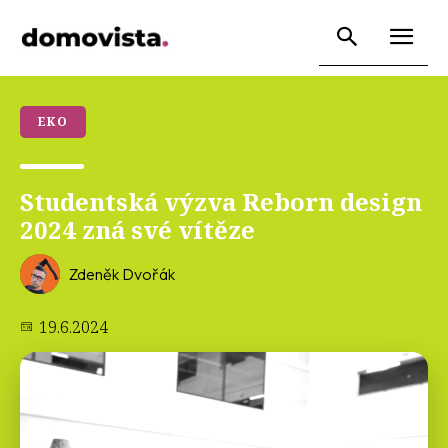
EKO
Studentská výzva Reborn design
2024 zná své vítěze
Zdeněk Dvořák
19.6.2024