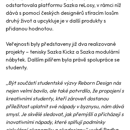
odstartovala platformu Sazka reLosy, v rámci níž
dává s pomocí českých designérů stíracím losům
druhý život a upcykluje je v další produkty s
přidanou hodnotou.
Veřejnosti byly představeny již dva realizované
projekty – tenisky Sazka Kickz a Sazka modulární
nábytek. Dalším pilířem byla právě spolupráce se
studenty.
„
Být součástí studentské výzvy Reborn Design nás
nejen velmi bavilo, ale také potvrdilo, že propojení s
kreativními studenty, kteří zároveň dostanou
příležitost uplatnit své nápady v byznysu, nám dává
smysl. Je skvělé sledovat, jak přemýšlí a přicházejí s
inovativními nápady, které splňují podmínky
cirkulární ekonomiky a ekodesignu
,“ uvádí Radka