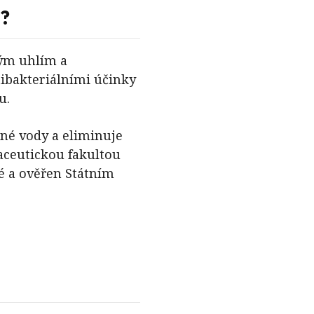
i?
ým uhlím a
ibakteriálními účinky
u.
tné vody a eliminuje
aceutickou fakultou
é a ověřen Státním