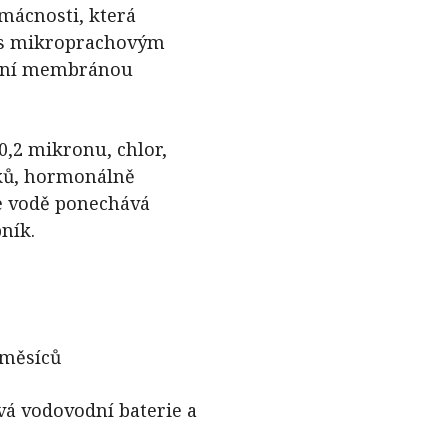
omácnosti, která
+ s mikroprachovým
ální membránou
0,2 mikronu, chlor,
éků, hormonálně
ve vodě ponechává
ník.
 měsíců
vá vodovodní baterie a