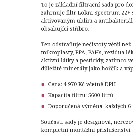
To je základní filtrační sada pro d
zahrnuje filtr Lokni Spectrum 22
aktivovaným uhlím a antibakteri
obsahující stříbro.
Ten odstraňuje nečistoty větší než 
mikroplasty, BPA, PAHs, rezidua l
aktivní látky a pesticidy, zatímco 
důležité minerály jako hořčík a váp
Cena: 4 970 Kč včetně DPH
Kapacita filtru: 5600 litrů
Doporučená výměna: každých 6
Součástí sady je designová, nerezo
kompletní montážní příslušenství.