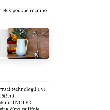
árek v podobě ročního
traci technologii UVC
 šíření
kálií. UVC LED
iry, čímž zajišťuje