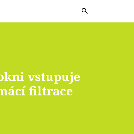
okni vstupuje
mácí filtrace