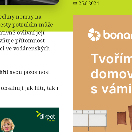
25.6.2024
šechny normy na
 cesty potrubím může
tivně ovlivní její
livňuje přítomnost
kci ve vodárenských
ěřil svou pozornost
sahují jak filtr, tak i