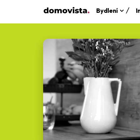
Bydlení
I