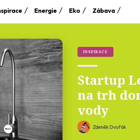
nspirace
Energie
Eko
Zábava
INSPIRACE
Startup L
na trh do
vody
Zdeněk Dvořák