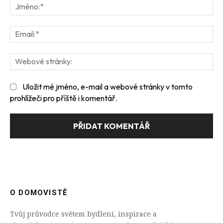
Jm
Ema
We
str
Uložit mé jméno, e-mail a webové stránky v tomto
prohlížeči pro příště i komentář.
O DOMOVISTĚ
Tvůj průvodce světem bydlení, inspirace a