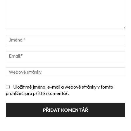
Komentář:
Jm
Ema
We
str
Uložit mé jméno, e-mail a webové stránky v tomto
prohlížeči pro příště i komentář.