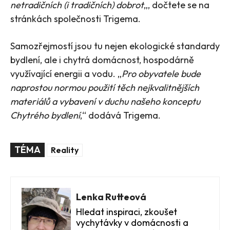
netradičních (i tradičních) dobrot
„, dočtete se na
stránkách společnosti Trigema.
Samozřejmostí jsou tu nejen ekologické standardy
bydlení, ale i chytrá domácnost, hospodárně
využívající energii a vodu. „
Pro obyvatele bude
naprostou normou použití těch nejkvalitnějších
materiálů a vybavení v duchu našeho konceptu
Chytrého bydlení
,“ dodává Trigema.
TÉMA
Reality
Lenka Rutteová
Hledat inspiraci, zkoušet
vychytávky v domácnosti a