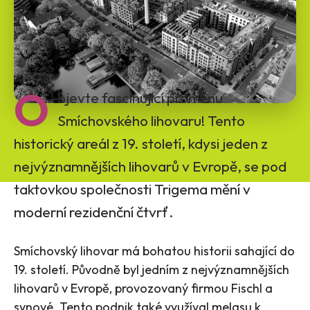
O
bjevte fascinující proměnu
Smíchovského lihovaru! Tento
historický areál z 19. století, kdysi jeden z
nejvýznamnějších lihovarů v Evropě, se pod
taktovkou společnosti Trigema mění v
moderní rezidenční čtvrť.
Smíchovský lihovar má bohatou historii sahající do
19. století. Původně byl jedním z nejvýznamnějších
lihovarů v Evropě, provozovaný firmou Fischl a
synové. Tento podnik také využíval melasu k