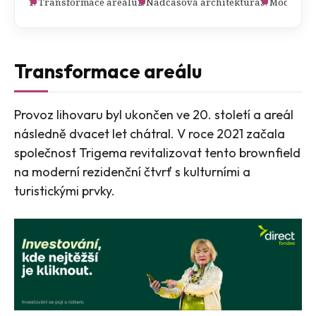
Transformace areálu
Nadčasová architektura
Moderní b
Transformace areálu
Provoz lihovaru byl ukončen ve 20. století a areál
následně dvacet let chátral. V roce 2021 začala
společnost Trigema revitalizovat tento brownfield
na moderní rezidenční čtvrť s kulturními a
turistickými prvky.