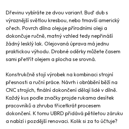
Dřevinu vybíráte ze dvou variant. Buď dub s
výraznější světlou kresbou, nebo tmavší americký
ořech. Povrch dílna olejuje přírodními oleji a
dokončuje ručně, matný vzhled tedy nepřináší
žádný lesklý lak. Olejovaná úprava má jednu
praktickou výhodu. Drobné oděrky můžete časem
sami přetřít olejem a plocha se srovná.
Konstrukčně stojí výrobek na kombinaci strojní
přesnosti a ruční práce. Návrh i obrábění běží na
CNC strojích, finální dokončení dělají lidé v dílně.
Každý kus podle značky projde rukama desítek
pracovníků a zhruba třicetkrát procesem
dokončení. K tomu UBRD přidává pětiletou záruku
a nabízí i pozdější renovaci. Kolik si za to účtuje?