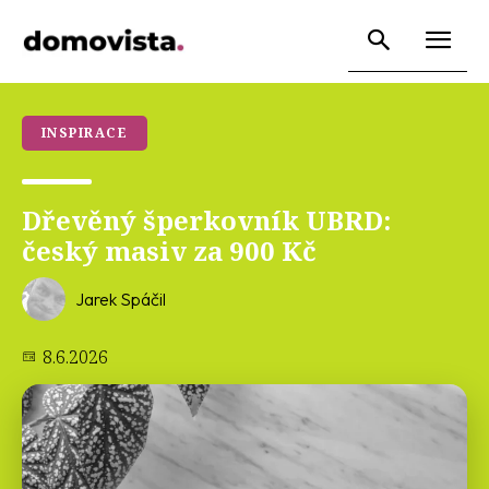
INSPIRACE
Dřevěný šperkovník UBRD:
český masiv za 900 Kč
Jarek Spáčil
8.6.2026