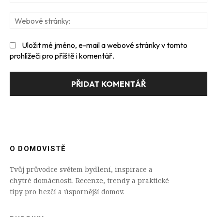
We
str
Uložit mé jméno, e-mail a webové stránky v tomto
prohlížeči pro příště i komentář.
O DOMOVISTĚ
Tvůj průvodce světem bydlení, inspirace a
chytré domácnosti. Recenze, trendy a praktické
tipy pro hezčí a úspornější domov.