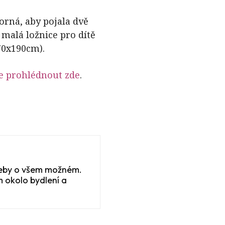
orná, aby pojala dvě
 malá ložnice pro dítě
70x190cm).
e prohlédnout zde
.
 weby o všem možném.
 okolo bydlení a