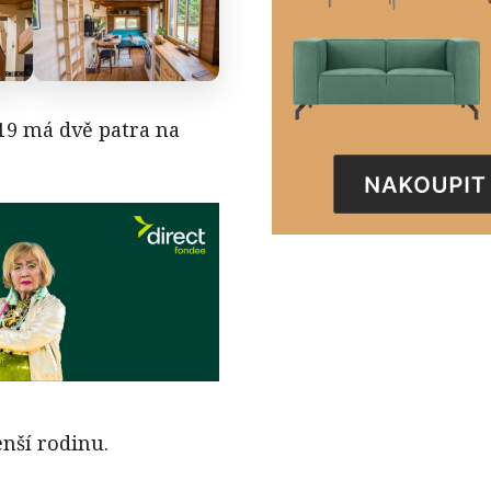
19 má dvě patra na
nší rodinu.