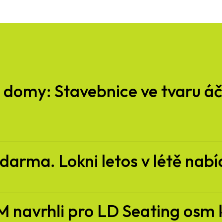
omy: Stavebnice ve tvaru áčk
arma. Lokni letos v létě nabí
 navrhli pro LD Seating osm 