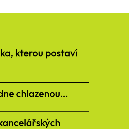
a, kterou postaví
dne chlazenou...
kancelářských