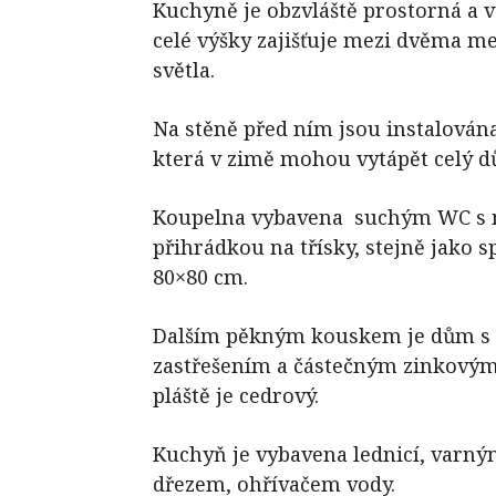
Kuchyně je obzvláště prostorná a 
celé výšky zajišťuje mezi dvěma me
světla.
Na stěně před ním jsou instalován
která v zimě mohou vytápět celý 
Koupelna vybavena suchým WC s 
přihrádkou na třísky, stejně jako
80×80 cm.
Dalším pěkným kouskem je dům s 
zastřešením a částečným zinkovým
pláště je cedrový.
Kuchyň je vybavena lednicí, varný
dřezem, ohřívačem vody.