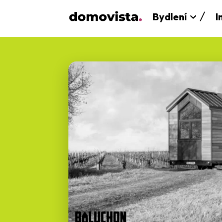
Bydlení
I