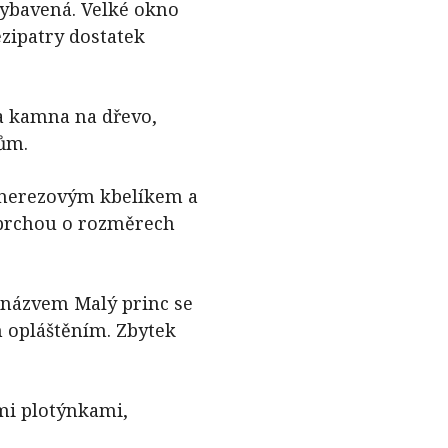
vybavená. Velké okno
zipatry dostatek
a kamna na dřevo,
dům.
nerezovým kbelíkem a
 sprchou o rozměrech
názvem Malý princ se
 opláštěním. Zbytek
mi plotýnkami,