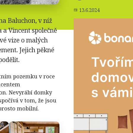
13.6.2024
a Baluchon, v níž
a a Vincent společně
své vize o malých
ment. Jejich pěkné
podělit.
stním pozemku v roce
incentem
alon. Nevyrábí domky
 spočívá v tom, že jsou
rosto mobilní.