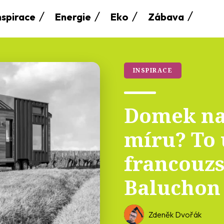
nspirace
Energie
Eko
Zábava
INSPIRACE
Domek na
míru? To
francouzs
Baluchon
Zdeněk Dvořák