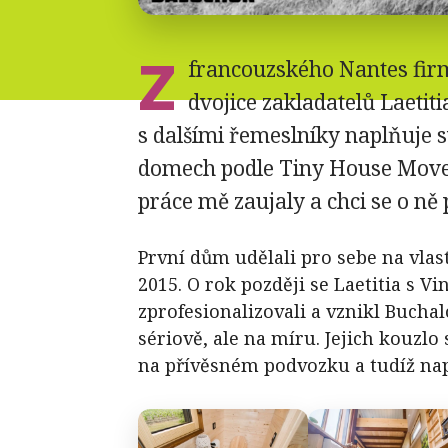
Z
francouzského Nantes firm
dvojice zakladatelů Laetiti
s dalšími řemeslníky naplňuje 
domech podle Tiny House Move
práce mě zaujaly a chci se o ně 
První dům udělali pro sebe na vla
2015. O rok později se Laetitia s V
zprofesionalizovali a vznikl Buch
sériově, ale na míru. Jejich kouzlo
na přívěsném podvozku a tudíž nap