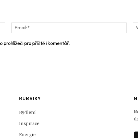
Jméno:*
Email
 prohlížeči pro příště i komentář.
RUBRIKY
N
N
Bydlení
ú
Inspirace
Energie