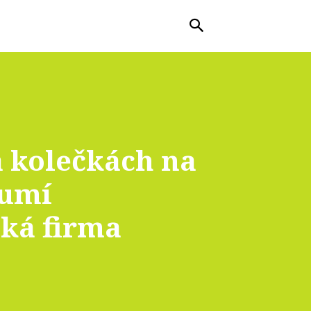
 kolečkách na
 umí
ká firma