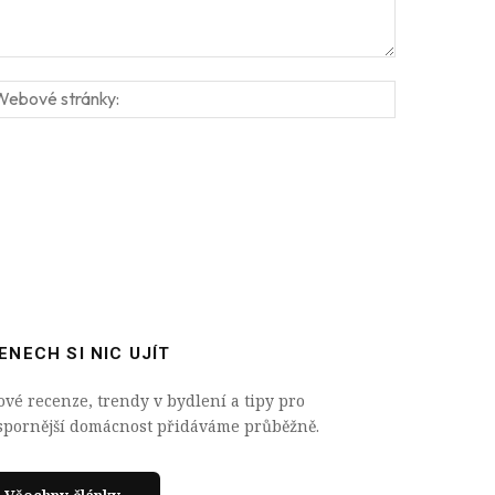
:*
Webové
stránky:
ENECH SI NIC UJÍT
ové recenze, trendy v bydlení a tipy pro
spornější domácnost přidáváme průběžně.